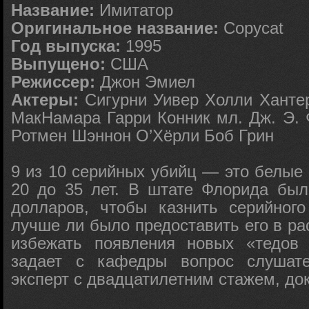
Название:
Имитатор
Оригинальное название:
Copycat
Год выпуска:
1995
Выпущено:
США
Режиссер:
Джон Эмиел
Актеры:
Сигурни Уивер Холли Ханте
МакНамара Гарри Конник мл. Дж. Э.
Ротмен Шэннон О’Хёрли Боб Грин
9 из 10 серийных убийц — это белые
20 до 35 лет. В штате Флорида был
долларов, чтобы казнить серийног
лучше ли было предоставить его в р
избежать появления новых «тедо
задает с кафедры вопрос слушате
эксперт с двадцатилетним стажем, до