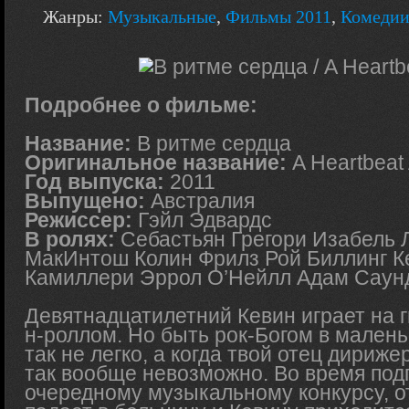
Жанры:
Музыкальные
,
Фильмы 2011
,
Комеди
Подробнее о фильме:
Название:
В ритме сердца
Оригинальное название:
A Heartbeat
Год выпуска:
2011
Выпущено:
Австралия
Режиссер:
Гэйл Эдвардс
В ролях:
Себастьян Грегори Изабель 
МакИнтош Колин Фрилз Рой Биллинг К
Камиллери Эррол О’Нейлл Адам Саун
Девятнадцатилетний Кевин играет на г
н-роллом. Но быть рок-Богом в мален
так не легко, а когда твой отец дириж
так вообще невозможно. Во время подг
очередному музыкальному конкурсу, о