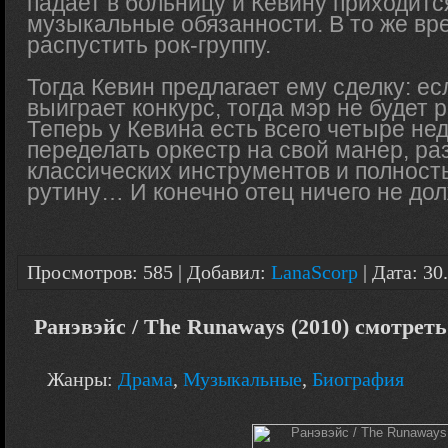
падает в больницу и Кевину приходится
музыкальные обязанности. В то же вр
распустить рок-группу.
Тогда Кевин предлагает ему сделку: ес
выиграет конкурс, тогда мэр не будет 
Теперь у Кевина есть всего четыре не
переделать оркестр на свой манер, ра
классических инструментов и полност
рутину… И конечно отец ничего не дол
Просмотров: 585 | Добавил:
LanaScorp
| Дата:
30
Ранэвэйс / The Runaways (2010) смотрет
Жанры:
Драма
,
Музыкальные
,
Биография