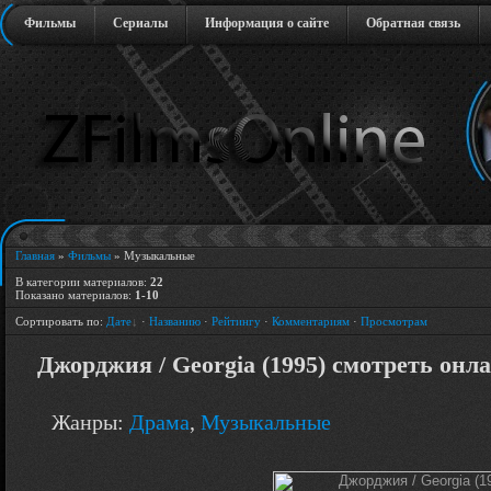
Фильмы
Сериалы
Информация о сайте
Обратная связь
Главная
»
Фильмы
» Музыкальные
В категории материалов
:
22
Показано материалов
:
1-10
Сортировать по
:
Дате
·
Названию
·
Рейтингу
·
Комментариям
·
Просмотрам
Джорджия / Georgia (1995) смотреть онл
Жанры:
Драма
,
Музыкальные