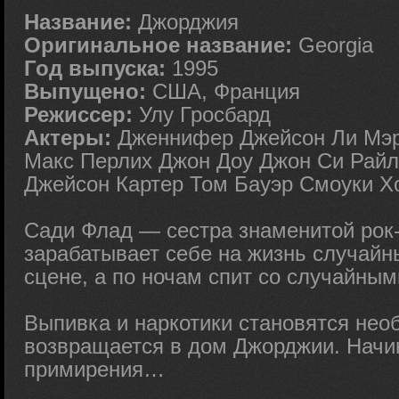
Название:
Джорджия
Оригинальное название:
Georgia
Год выпуска:
1995
Выпущено:
США, Франция
Режиссер:
Улу Гросбард
Актеры:
Дженнифер Джейсон Ли Мэр
Макс Перлих Джон Доу Джон Си Рай
Джейсон Картер Том Бауэр Смоуки Х
Сади Флад — сестра знаменитой рок
зарабатывает себе на жизнь случай
сцене, а по ночам спит со случайны
Выпивка и наркотики становятся нео
возвращается в дом Джорджии. Начи
примирения…