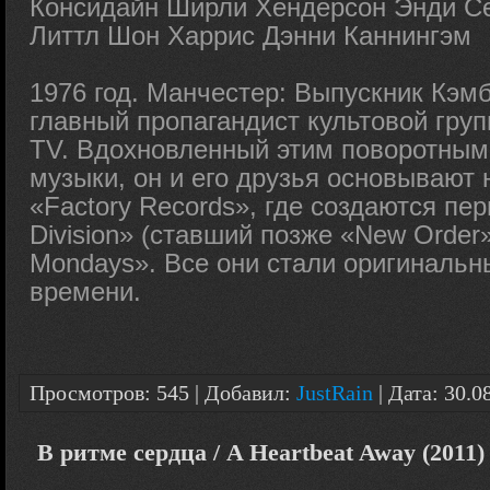
Консидайн Ширли Хендерсон Энди С
Литтл Шон Харрис Дэнни Каннингэм
1976 год. Манчестер: Выпускник Кэ
главный пропагандист культовой груп
TV. Вдохновленный этим поворотным
музыки, он и его друзья основывают 
«Factory Records», где создаются п
Division» (ставший позже «New Order
Mondays». Все они стали оригиналь
времени.
Просмотров: 545 | Добавил:
JustRain
| Дата:
30.0
В ритме сердца / A Heartbeat Away (2011