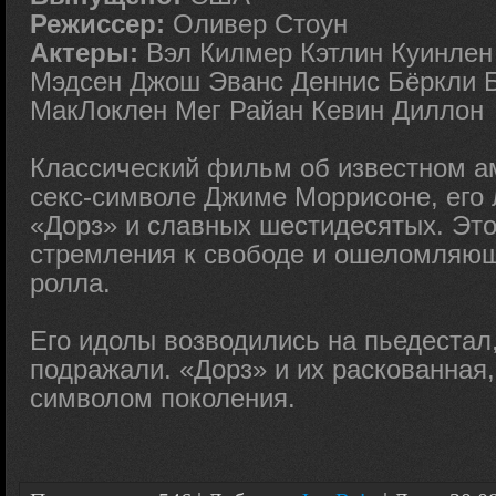
Режиссер:
Оливер Стоун
Актеры:
Вэл Килмер Кэтлин Куинлен
Мэдсен Джош Эванс Деннис Бёркли 
МакЛоклен Мег Райан Кевин Диллон
Классический фильм об известном а
секс-символе Джиме Моррисоне, его 
«Дорз» и славных шестидесятых. Эт
стремления к свободе и ошеломляющ
ролла.
Его идолы возводились на пьедестал
подражали. «Дорз» и их раскованная
символом поколения.