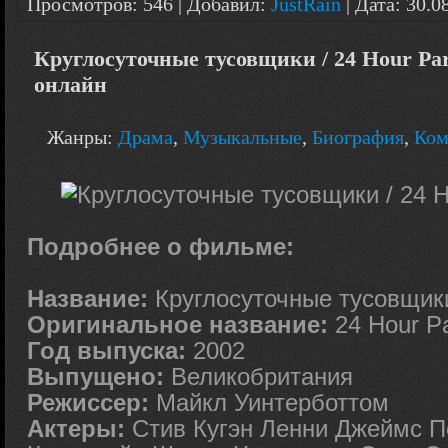
Просмотров: 546 | Добавил:
JustRain
| Дата:
30.0
Круглосуточные тусовщики / 24 Hour Part
онлайн
Жанры:
Драма
,
Музыкальные
,
Биография
,
Ком
Подробнее о фильме:
Название:
Круглосуточные тусовщик
Оригинальное название:
24 Hour P
Год выпуска:
2002
Выпущено:
Великобритания
Режиссер:
Майкл Уинтерботтом
Актеры:
Стив Кугэн Ленни Джеймс 