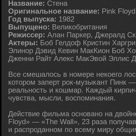
Название:
Стена
Оригинальное название:
Pink Floyd
Год выпуска:
1982
Выпущено:
Великобритания
Режиссер:
Алан Паркер, Джералд С
Актеры:
Боб Гелдоф Кристин Харгр
Элинор Дэвид Кевин МакКион Боб Хо
Дженни Райт Алекс МакЭвой Эллис 
Все смешалось в номере некоего лос
котором заперт рок-музыкант Пинк —
реальность и кошмар. Каждый кирпич
чувства, мысли, воспоминания.
Действие фильма основано на двойн
Floyd» — «The Wall», 23 раза получа
и распроданном по всему миру общи