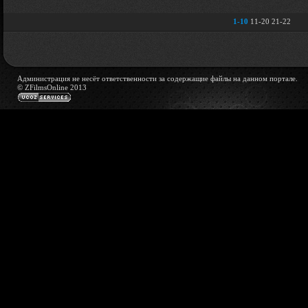
1-10
11-20
21-22
Администрация не несёт ответственности за содержащие файлы на данном портале.
© ZFilmsOnline 2013