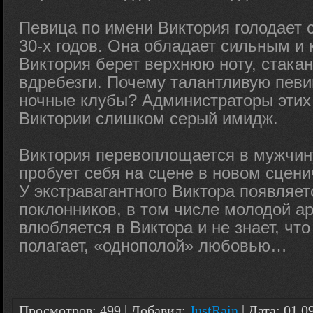
Певица по имени Виктория голодает
30-х годов. Она обладает сильным и 
Виктория берет верхнюю ноту, стака
вдребезги. Почему талантливую певиц
ночные клубы? Администраторы этих 
Виктории слишком серый имидж.
Виктория перевоплощается в мужчин
пробует себя на сцене в новом сцен
У экстравагантного Виктора появляе
поклонников, в том числе молодой ар
влюбляется в Виктора и не знает, что
полагает, «однополой» любовью…
Просмотров: 499 | Добавил:
JustRain
| Дата:
01.0