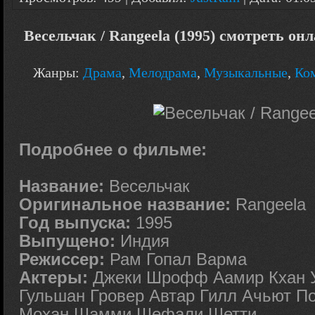
Весельчак / Rangeela (1995) смотреть он
Жанры:
Драма
,
Мелодрама
,
Музыкальные
,
Ко
Подробнее о фильме:
Название:
Весельчак
Оригинальное название:
Rangeela
Год выпуска:
1995
Выпущено:
Индия
Режиссер:
Рам Гопал Варма
Актеры:
Джеки Шрофф Аамир Кхан 
Гульшан Гровер Автар Гилл Ачьют П
Мохан Шамми Шефали Шетти