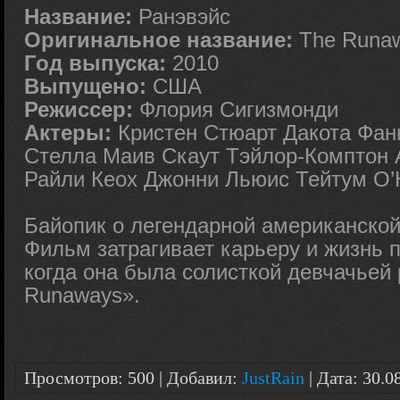
Название:
Ранэвэйс
Оригинальное название:
The Runa
Год выпуска:
2010
Выпущено:
США
Режиссер:
Флория Сигизмонди
Актеры:
Кристен Стюарт Дакота Фа
Стелла Маив Скаут Тэйлор-Комптон 
Райли Кеох Джонни Льюис Тейтум О’
Байопик о легендарной американской
Фильм затрагивает карьеру и жизнь п
когда она была солисткой девчачьей 
Runaways».
Просмотров: 500 | Добавил:
JustRain
| Дата:
30.0