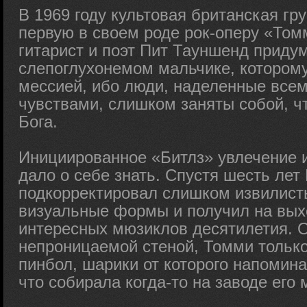
В 1969 году культовая британская г
первую в своем роде рок-оперу «Том
гитарист и поэт Пит Тауншенд приду
слепоглухонемом мальчике, котором
мессией, ибо люди, наделенные все
чувствами, слишком заняты собой, ч
Бога.
Инициированное «Битлз» увлечение
дало о себе знать. Спустя шесть лет
подкорректировал слишком извилисты
визуальные формы и получил на вых
интересных мюзиклов десятилетия. 
непроницаемой стеной, Томми только 
пинбол, шарики от которого напомин
что собирала когда-то на заводе его 