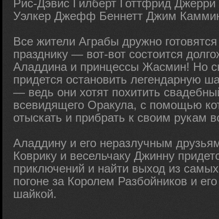
Рис-Дэвис Гилберт Готтфрид Джерри
Уэлкер Джефф Беннетт Джим Камми
Все жители Аграбы дружно готовятся
празднику — вот-вот состоится долг
Аладдина и принцессы Жасмин! Но с
придется остановить легендарную ша
— ведь они хотят похитить свадебны
всевидящего Оракула, с помощью кот
отыскать и прибрать к своим рукам 
Аладдину и его неразлучным друзья
Коврику и весельчаку Джинну придет
приключений и найти выход из самых
погоне за Королем Разбойников и ег
шайкой.