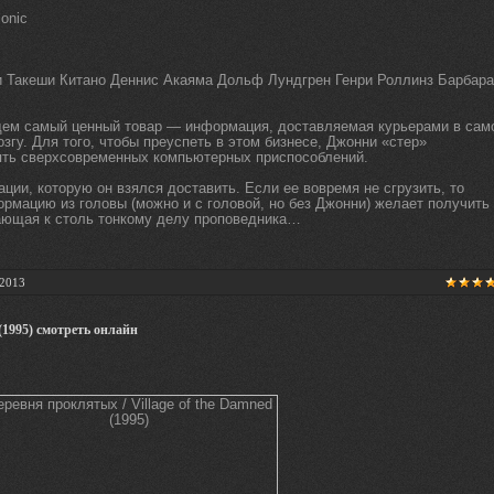
onic
и Такеши Китано Деннис Акаяма Дольф Лундгрен Генри Роллинз Барбара
щем самый ценный товар — информация, доставляемая курьерами в сам
гу. Для того, чтобы преуспеть в этом бизнесе, Джонни «стер»
ять сверхсовременных компьютерных приспособлений.
ции, которую он взялся доставить. Если ее вовремя не сгрузить, то
ормацию из головы (можно и с головой, но без Джонни) желает получить
ющая к столь тонкому делу проповедника…
.2013
 (1995) смотреть онлайн