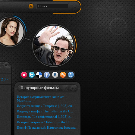
1
2
3
»
Популярные фильмы
История американского кино от
Мартин...
Искусительница / Temptress (1995) см...
Индеец в шкафу / The Indian in the C...
Исповедь / Le confessionnal (1995) с...
Истории квартала / Tales from the Ho...
Иосиф Прекрасный: Наместник фараона
...