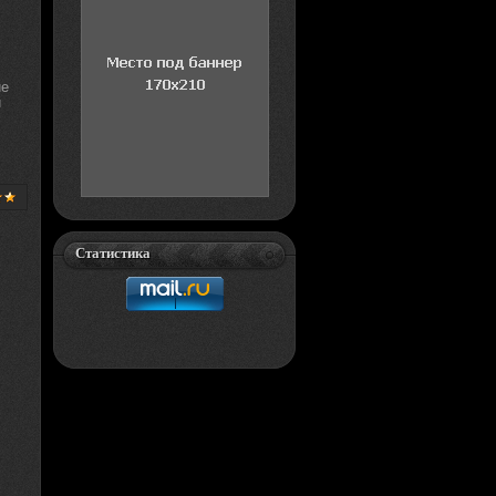
ие
и
Статистика