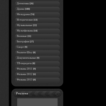
Детективы
[26]
Драма
[188]
Мелодрама
[74]
Исторические
[13]
Музыкальные
[22]
Мультфильмы
[14]
Военные
[11]
Биография
[27]
Спорт
[9]
Реалити-Шоу
[0]
Документальные
[9]
ТВ-передачи
[0]
Фильмы 2011
[9]
Фильмы 2012
[6]
Фильмы 2013
[0]
Реклама