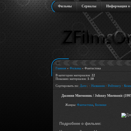
Фильмы
Сериалы
Информация о 
Главная
»
Фильмы
» Фантастика
В категории материалов
:
22
Показано материалов
:
1-10
Сортировать по
:
Дате
·
Названию
·
Рейтингу
·
Комм
Джонни Мнемоник / Johnny Mnemonic (1995
Жанры:
Фантастика
,
Боевики
Подробнее о фильме: