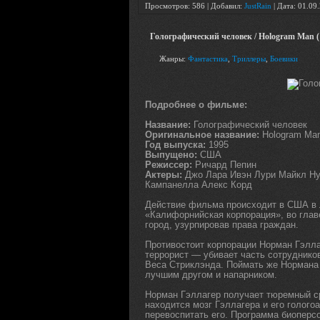
Просмотров: 586 | Добавил:
JustRain
| Дата:
01.09
Голографический человек / Hologram Man (
Жанры:
Фантастика
,
Триллеры
,
Боевики
Подробнее о фильме:
Название:
Голографический человек
Оригинальное название:
Hologram Ma
Год выпуска:
1995
Выпущено:
США
Режиссер:
Ричард Пепин
Актеры:
Джо Лара Ивэн Лури Майкл Нур
Кампанелла Алекс Корд
Действие фильма происходит в США в 
«Калифорнийская корпорация», во глав
город, узурпировав права граждан.
Противостоит корпорации Норман Гэлла
террорист — убивает часть сотрудников
Веса Стриклэнда. Поймать же Нормана 
лучшим другом и напарником.
Норман Гэллагер получает тюремный ср
находится мозг Гэллагера и его голого
перевоспитать его. Программа биоперс