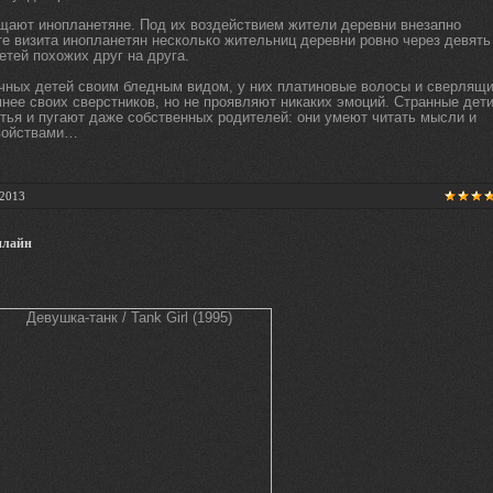
ают инопланетяне. Под их воздействием жители деревни внезапно
те визита инопланетян несколько жительниц деревни ровно через девять
етей похожих друг на друга.
ных детей своим бледным видом, у них платиновые волосы и сверлящ
умнее своих сверстников, но не проявляют никаких эмоций. Странные дет
тья и пугают даже собственных родителей: они умеют читать мысли и
войствами…
.2013
онлайн