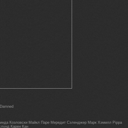
e Damned
инда Козловски Майкл Паре Мередит Сэленджер Марк Хэмилл Pippa
слунд Карен Кан