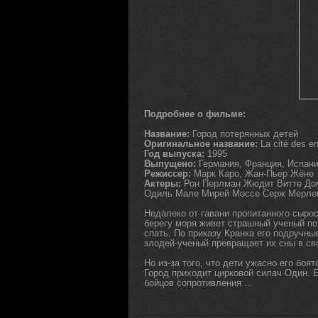
Подробнее о фильме:
Название:
Город потерянных детей
Оригинальное название:
La cité des e
Год выпуска:
1995
Выпущено:
Германия, Франция, Испан
Режиссер:
Марк Каро, Жан-Пьер Жёне
Актеры:
Рон Перлман Жюдит Витте До
Одиль Мале Мирей Моссе Серж Мерл
Недалеко от гавани пропитанного сырос
берегу моря живет страшный ученый по
спать. По приказу Кранка его подручн
злодей-ученый превращает их сны в св
Но из-за того, что дети ужасно его боя
Город приходит цирковой силач Один. 
бойцов сопротивления …