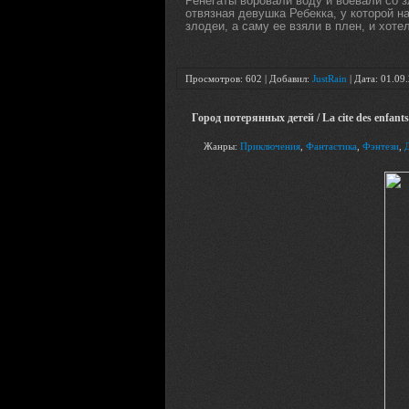
Ренегаты воровали воду и воевали со з
отвязная девушка Ребекка, у которой н
злодеи, а саму ее взяли в плен, и хоте
Просмотров: 602 | Добавил:
JustRain
| Дата:
01.09
Город потерянных детей / La cite des enfant
Жанры:
Приключения
,
Фантастика
,
Фэнтези
,