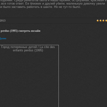
лодеями. Среди ренегатов была и наша героиня, остроумная, красивая и
а все готов ответ. Ее близких и друзей убили, маленькую девочку увели
ли было заставить работать в шахте. Но не тут-то было.
.2013
s perdus (1995) смотреть онлайн
Драма