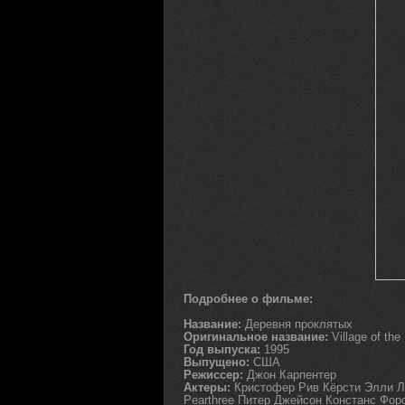
Подробнее о фильме:
Название:
Деревня проклятых
Оригинальное название:
Village of th
Год выпуска:
1995
Выпущено:
США
Режиссер:
Джон Карпентер
Актеры:
Кристофер Рив Кёрсти Элли Л
Pearthree Питер Джейсон Констанс Фор