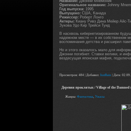
Название:
Джонни Мнемоник
Оригинальное название:
Johnny Mnem
Год выпуска:
1995
Выпущено:
США, Канада
Режиссер:
Роберт Лонго
Актеры:
Киану Ривз Дина Мейер Айс-Т
Зукова Удо Кир Трейси Туид
В насквозь кибернетизированном буду
надежном месте — в их собственном моз
воспоминания детства и расширил пам
Но и этого оказалось мало для информа
Джонни погибнет. Ставки велики, и инф
вездесущая японская мафия, подключа
Просмотров: 484 | Добавил:
JustRain
| Дата:
02.09
Деревня проклятых / Village of the Damned
Жанры:
Фантастика
,
Ужасы