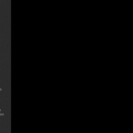
а
в
ких