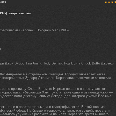
.2013
1995) смотреть онлайн
n
и Джон Эймос Tina Arning Tody Bernard Род Бритт Chuck Butto Джозеф
Лос-Анджелесе в отдалённом будущем. Городом управляет некая
е которой стоит Эдвард Джеймсон. Корпорация фактически захватила
гер по прозвищу Слэш. В чём-то Норман прав, но он поступает как
 корпорации, губернатора Хэмптона, а также одного из полицейских —
удаётся полицейскому-новичку Декоде, для которого убитый Вес был
ок, но не в простой тюрьме, а в голографической. В этой тюрьме
афический образ. На бывшего террориста пытаются воздействовать и
онального улучшения рассчитана на 5 лет. Через это время бывшего