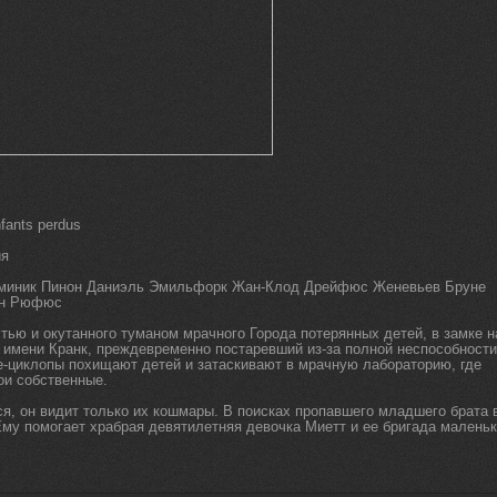
nfants perdus
ия
миник Пинон Даниэль Эмильфорк Жан-Клод Дрейфюс Женевьев Бруне
ен Рюфюс
тью и окутанного туманом мрачного Города потерянных детей, в замке н
 имени Кранк, преждевременно постаревший из-за полной неспособности
ые-циклопы похищают детей и затаскивают в мрачную лабораторию, где
ои собственные.
тся, он видит только их кошмары. В поисках пропавшего младшего брата 
Ему помогает храбрая девятилетняя девочка Миетт и ее бригада малень