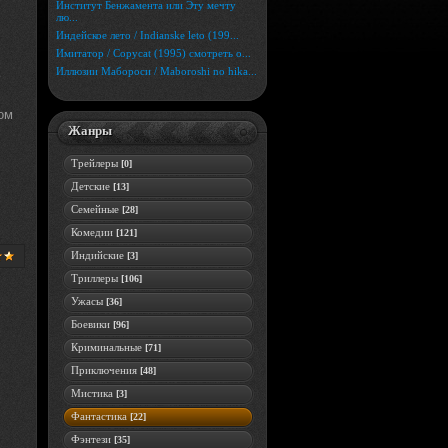
Институт Бенжамента или Эту мечту
лю...
Индейское лето / Indianske leto (199...
Имитатор / Copycat (1995) смотреть о...
Иллюзии Мабороси / Maboroshi no hika...
ом
Жанры
Трейлеры
[0]
Детские
[13]
Семейные
[28]
Комедии
[121]
Индийские
[3]
Триллеры
[106]
Ужасы
[36]
Боевики
[96]
Криминальные
[71]
Приключения
[48]
Мистика
[3]
Фантастика
[22]
Фэнтези
[35]