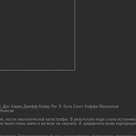
тс Дон Харви Джефф Кобер Рег Э. Кэти Скотт Коффи Малкольм
 Кьюсак
, после экологической катастрофы. В результате вода стала источник
ее было очень мало и на всех не хватало. А заправляла всем корпораци