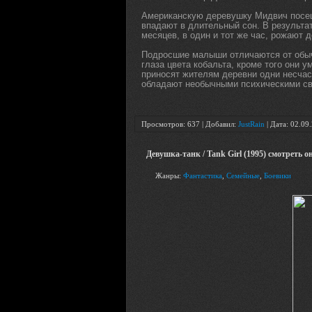
Американскую деревушку Мидвич посещ
впадают в длительный сон. В результа
месяцев, в один и тот же час, рожают д
Подросшие малыши отличаются от обыч
глаза цвета кобальта, кроме того они 
приносят жителям деревни одни несчас
обладают необычными психическими с
Просмотров: 637 | Добавил:
JustRain
| Дата:
02.09
Девушка-танк / Tank Girl (1995) смотреть 
Жанры:
Фантастика
,
Семейные
,
Боевики