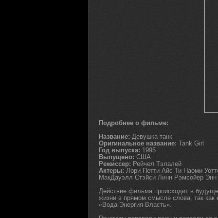
Подробнее о фильме:
Название:
Девушка-танк
Оригинальное название:
Tank Girl
Год выпуска:
1995
Выпущено:
США
Режиссер:
Рейчел Тэлалей
Актеры:
Лори Петти Айс-Ти Наоми Уот
МакДауэлл Стэйси Линн Рэмсойер Энн
Действие фильма происходит в будущем
жизни в прямом смысле слова, так как 
«Вода-Энергия-Власть».