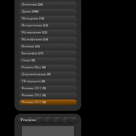
Детективы
[26]
Драма
[188]
Мелодрама
[74]
Исторические
[13]
Музыкальные
[22]
Мультфильмы
[14]
Военные
[11]
Биография
[27]
Спорт
[9]
Реалити-Шоу
[0]
Документальные
[9]
ТВ-передачи
[0]
Фильмы 2011
[9]
Фильмы 2012
[6]
Фильмы 2013
[0]
Реклама