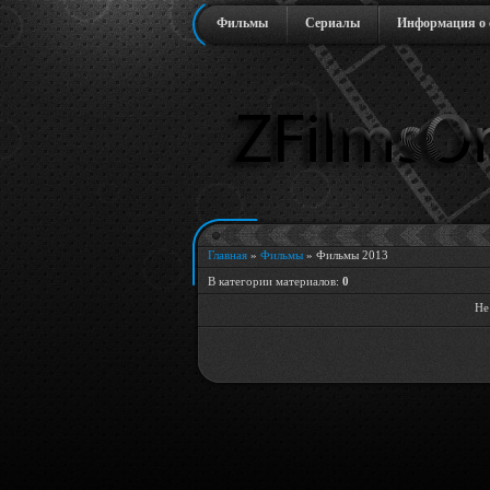
Фильмы
Сериалы
Информация о 
Главная
»
Фильмы
» Фильмы 2013
В категории материалов
:
0
Не