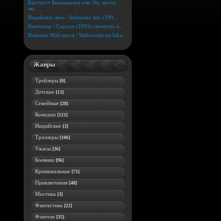
Институт Бенжамента или Эту мечту
лю...
Индейское лето / Indianske leto (199...
Имитатор / Copycat (1995) смотреть о...
Иллюзии Мабороси / Maboroshi no hika...
Жанры
Трейлеры
[0]
Детские
[13]
Семейные
[28]
Комедии
[121]
Индийские
[3]
Триллеры
[106]
Ужасы
[36]
Боевики
[96]
Криминальные
[71]
Приключения
[48]
Мистика
[3]
Фантастика
[22]
Фэнтези
[35]