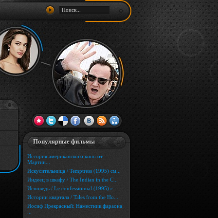
Популярные фильмы
История американского кино от
Мартин...
Искусительница / Temptress (1995) см...
Индеец в шкафу / The Indian in the C...
Исповедь / Le confessionnal (1995) с...
Истории квартала / Tales from the Ho...
Иосиф Прекрасный: Наместник фараона
...